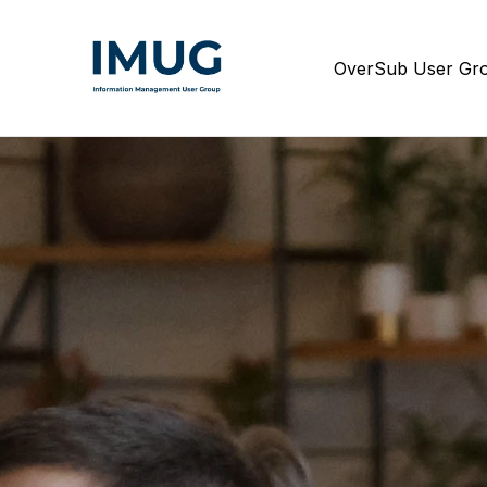
Over
Sub User Gr