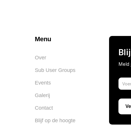
Menu
Bli
Over
Meld 
Sub User Groups
Events
Galerij
Contact
Blijf op de hoogte