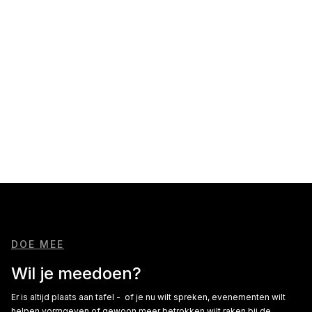
No items found.
DOE MEE
Wil je meedoen?
Er is altijd plaats aan tafel - of je nu wilt spreken, evenementen wilt
helpen vormgeven of gewoon meer betrokken wilt raken bij de